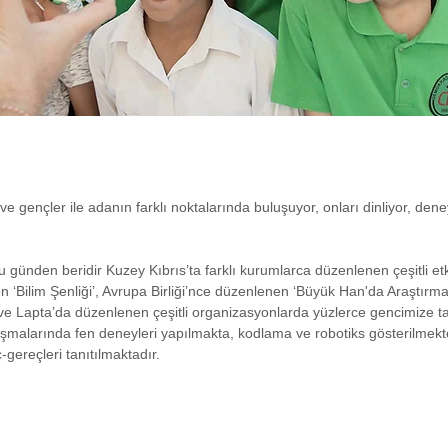
e gençler ile adanın farklı noktalarında buluşuyor, onları dinliyor, den
günden beridir Kuzey Kıbrıs’ta farklı kurumlarca düzenlenen çeşitli etki
n ‘Bilim Şenliği’, Avrupa Birliği’nce düzenlenen ‘Büyük Han'da Araştır
ve Lapta’da düzenlenen çeşitli organizasyonlarda yüzlerce gencimize tan
alışmalarında fen deneyleri yapılmakta, kodlama ve robotiks gösterilmekte
-gereçleri tanıtılmaktadır.
Telefon: 0533 873 0933 /
bilgi@ogrenenmutlubireyler.o
Müftü Ziyai Efendi Sokak No:33 Arabahmet Lefkoşa - K